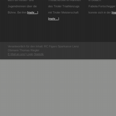
auch ein Kinder- und
Tristachersee im Rahmen
in Dellach.
Jugendrennen über die
des Tiroler Triathlonzugs
Fabiola Fortschegger
Bühne. Bei ihm
[mehr…]
mit Tiroler Meisterschaft
konnte sich in der
[m
[mehr…]
Verantwortlich für den Inhalt: RC Figaro Sparkasse Lienz
Obmann Thomas Riegler
E-Mail an uns!
Login
Statistik