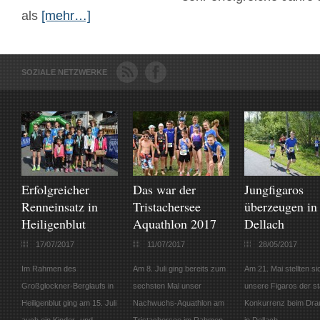
als
[mehr…]
SOZIALE NETZWERKE
Erfolgreicher
Das war der
Jungfigaros
Renneinsatz in
Tristachersee
überzeugen in
Heiligenblut
Aquathlon 2017
Dellach
17/07/2017
11/07/2017
28/05/2017
Im Rahmen des
Am 8. Juli ging bereits zum
Am 21. Mai stellten si
Großglockner-Berglaufs in
sechsten Mal unser
unsere Figaros der s
Heiligenblut ging am 15. Juli
Nachwuchs-Aquathlon am
Konkurrenz beim Drau