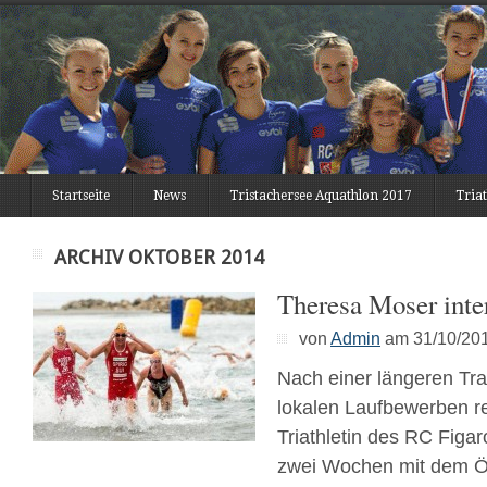
Startseite
News
Tristachersee Aquathlon 2017
Tria
ARCHIV OKTOBER 2014
Theresa Moser inter
von
Admin
am 31/10/20
Nach einer längeren Tra
lokalen Laufbewerben re
Triathletin des RC Figa
zwei Wochen mit dem 