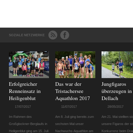
SOZIALE NETZWERKE
Erfolgreicher
Das war der
Jungfigaros
Renneinsatz in
Tristachersee
überzeugen in
Heiligenblut
Aquathlon 2017
Dellach
17/07/2017
11/07/2017
28/05/2017
Im Rahmen des
Am 8. Juli ging bereits zum
Am 21. Mai stellten si
Großglockner-Berglaufs in
sechsten Mal unser
unsere Figaros der s
Heiligenblut ging am 15. Juli
Nachwuchs-Aquathlon am
Konkurrenz beim Drau