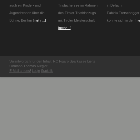
auch ein Kinder- und
Tristachersee im Rahmen
in Dellach.
Jugendrennen über die
des Tiroler Triathlonzugs
Fabiola Fortschegger
Bühne. Bei ihm
[mehr…]
mit Tiroler Meisterschaft
konnte sich in der
[m
[mehr…]
Verantwortlich für den Inhalt: RC Figaro Sparkasse Lienz
Obmann Thomas Riegler
E-Mail an uns!
Login
Statistik