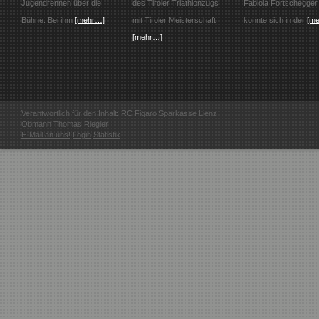
Jugendrennen über die
des Tiroler Triathlonzugs
Fabiola Fortschegger
Bühne. Bei ihm
[mehr…]
mit Tiroler Meisterschaft
konnte sich in der
[m
[mehr…]
Verantwortlich für den Inhalt: RC Figaro Sparkasse Lienz
Obmann Thomas Riegler
E-Mail an uns!
Login
Statistik