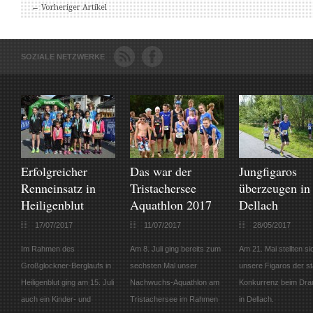
←
Vorheriger Artikel
SOZIALE NETZWERKE
Erfolgreicher
Das war der
Jungfigaros
Renneinsatz in
Tristachersee
überzeugen in
Heiligenblut
Aquathlon 2017
Dellach
17/07/2017
11/07/2017
28/05/2017
Im Rahmen des
Am 8. Juli ging bereits zum
Am 21. Mai stellten si
Großglockner-Berglaufs in
sechsten Mal unser
unsere Figaros der s
Heiligenblut ging am 15. Juli
Nachwuchs-Aquathlon am
Konkurrenz beim Drau
auch ein Kinder- und
Tristachersee im Rahmen
in Dellach.