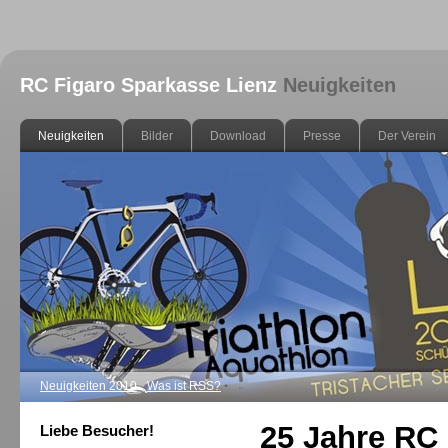
RC Figaro Sparkasse Lienz
Neuigkeiten
Neuigkeiten
Bilder
Download
Presse
Der Verein
Neuigkeiten 2010
Was ist RSS?
25 Jahre RC
Liebe Besucher!